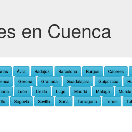
es en Cuenca
urias
Ávila
Badajoz
Barcelona
Burgos
Cáceres
enca
Gerona
Granada
Guadalajara
Guipúzcoa
Hu
naria
León
Lleida
Lugo
Madrid
Málaga
Murcia
ife
Segovia
Sevilla
Soria
Tarragona
Teruel
To