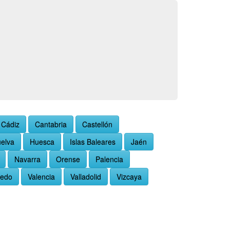
Cádiz
Cantabria
Castellón
elva
Huesca
Islas Baleares
Jaén
Navarra
Orense
Palencia
ledo
Valencia
Valladolid
Vizcaya