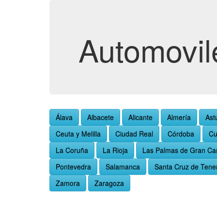
Automovil
Álava
Albacete
Alicante
Almería
Ast
Ceuta y Melilla
Ciudad Real
Córdoba
Cu
La Coruña
La Rioja
Las Palmas de Gran Ca
Pontevedra
Salamanca
Santa Cruz de Tener
Zamora
Zaragoza