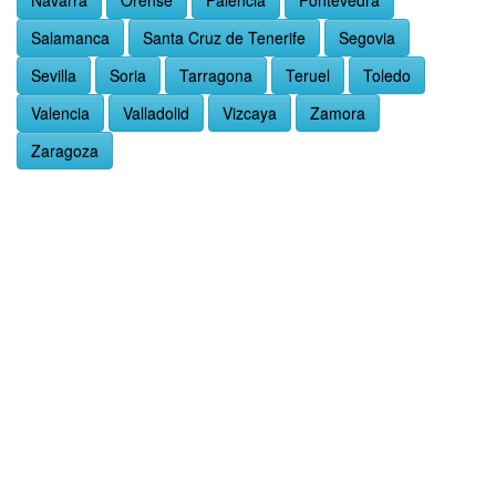
Navarra
Orense
Palencia
Pontevedra
Salamanca
Santa Cruz de Tenerife
Segovia
Sevilla
Soria
Tarragona
Teruel
Toledo
Valencia
Valladolid
Vizcaya
Zamora
Zaragoza