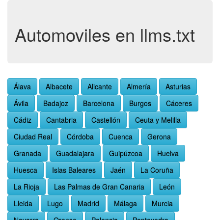
Automoviles en llms.txt
Álava
Albacete
Alicante
Almería
Asturias
Ávila
Badajoz
Barcelona
Burgos
Cáceres
Cádiz
Cantabria
Castellón
Ceuta y Melilla
Ciudad Real
Córdoba
Cuenca
Gerona
Granada
Guadalajara
Guipúzcoa
Huelva
Huesca
Islas Baleares
Jaén
La Coruña
La Rioja
Las Palmas de Gran Canaria
León
Lleida
Lugo
Madrid
Málaga
Murcia