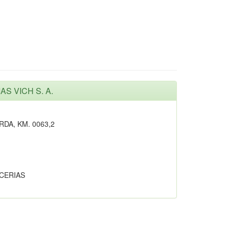
AS VICH S. A.
DA, KM. 0063,2
CERIAS